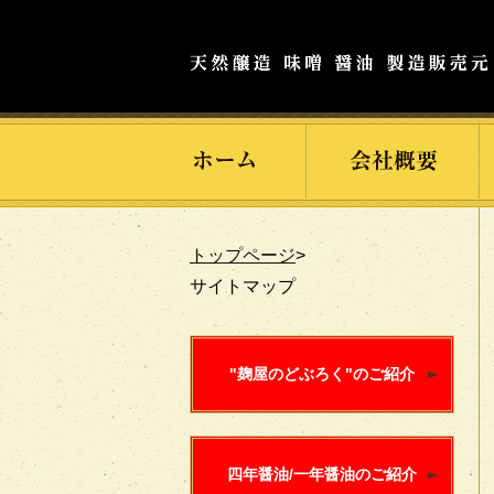
トップページ
>
サイトマップ
"麹屋のどぶろく"のご紹介
四年醤油/一年醤油のご紹介