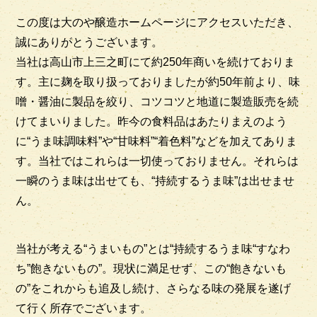
この度は大のや醸造ホームページにアクセスいただき、
誠にありがとうございます。
当社は高山市上三之町にて約250年商いを続けておりま
す。主に麹を取り扱っておりましたが約50年前より、味
噌・醤油に製品を絞り、コツコツと地道に製造販売を続
けてまいりました。昨今の食料品はあたりまえのよう
に“うま味調味料”や“甘味料”“着色料”などを加えてありま
す。当社ではこれらは一切使っておりません。それらは
一瞬のうま味は出せても、“持続するうま味”は出せませ
ん。
当社が考える“うまいもの”とは“持続するうま味“すなわ
ち”飽きないもの”。現状に満足せず、この“飽きないも
の”をこれからも追及し続け、さらなる味の発展を遂げ
て行く所存でございます。