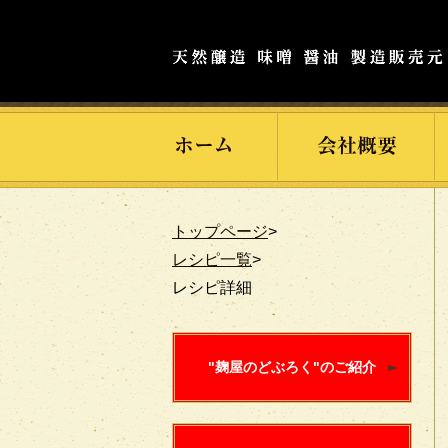
トップページ
>
レシピ一覧
>
レシピ詳細
"麹屋のどぶろく"のご紹介