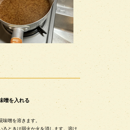
味噌を入れる
糀味噌を溶きます。
いるときは弱火か火を消します。溶け