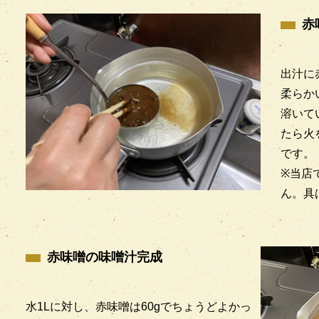
赤
出汁に
柔らか
溶いて
たら火
です。
※当店
ん。具
赤味噌の味噌汁完成
水1Lに対し、赤味噌は60gでちょうどよかっ