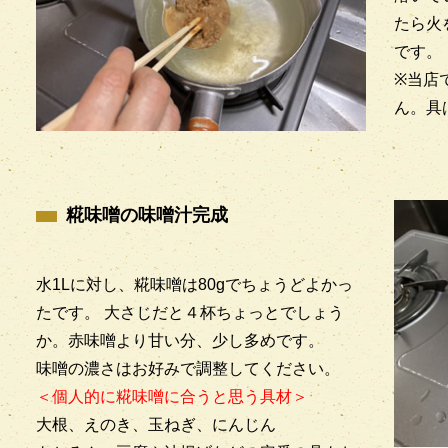
たら火
です。
※当店
ん。具
糀味噌の味噌汁完成
水1Lに対し、糀味噌は80gでちょうどよかっ
たです。 大さじだと４杯ちょっとでしょう
か。赤味噌より甘い分、少し多めです。
味噌の濃さはお好みで調整してください。
＜個人的に糀味噌に合うと思う具材＞
大根、えのき、玉ねぎ、にんじん