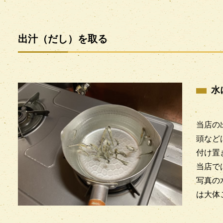
出汁（だし）を取る
水
当店の
頭など
付け置
当店で
写真の
は大体